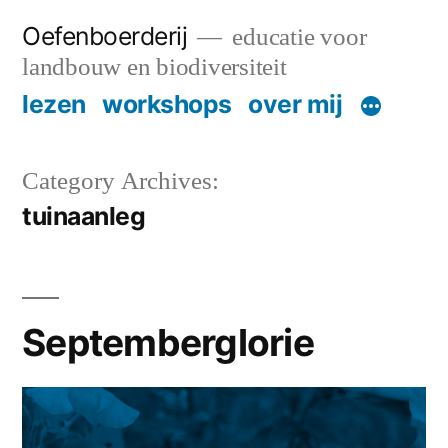
Skip
Oefenboerderij
educatie voor
to
landbouw en biodiversiteit
content
lezen
workshops
over mij
Category Archives:
tuinaanleg
Septemberglorie