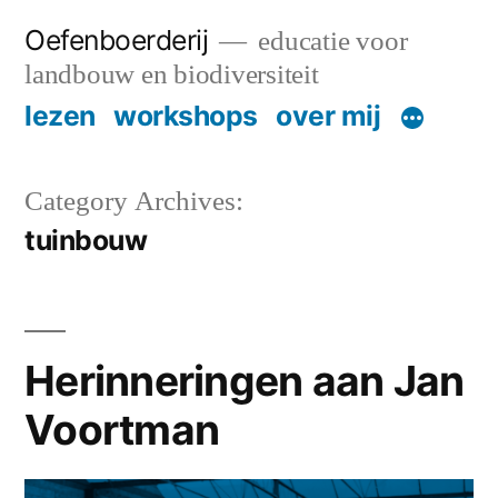
Skip
Oefenboerderij
educatie voor
to
landbouw en biodiversiteit
content
lezen
workshops
over mij
Category Archives:
tuinbouw
Herinneringen aan Jan
Voortman