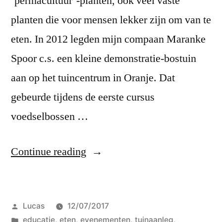
‘permacultuur’-planten, ook veel vaste
planten die voor mensen lekker zijn om van te
eten. In 2012 legden mijn compaan Maranke
Spoor c.s. een kleine demonstratie-bostuin
aan op het tuincentrum in Oranje. Dat
gebeurde tijdens de eerste cursus
voedselbossen …
“Herinneringen
Continue reading
aan
Jan
Posted
Lucas
12/07/2017
Voortman”
by
Posted
educatie
,
eten
,
evenementen
,
tuinaanleg
,