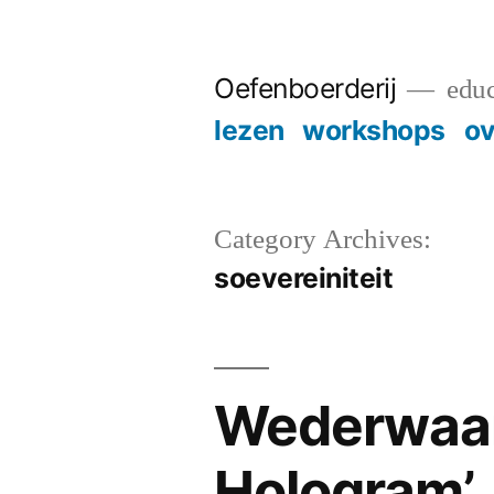
Skip
to
Oefenboerderij
educ
content
lezen
workshops
ov
Category Archives:
soevereiniteit
Wederwaar
Hologram’