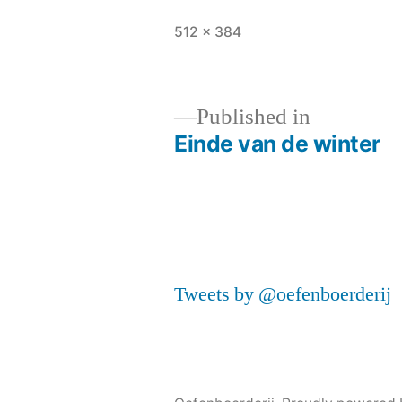
Full
512 × 384
size
Published in
Einde van de winter
Post
navigation
Tweets by @oefenboerderij