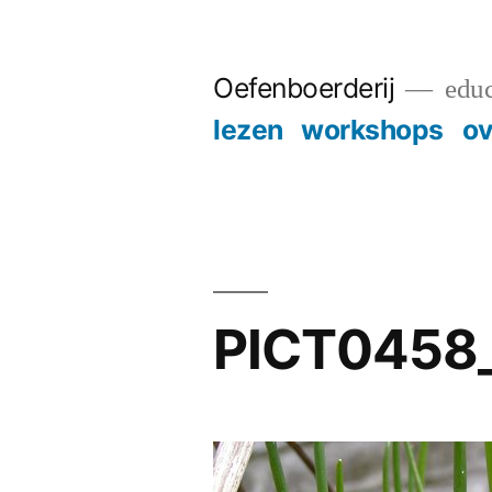
Skip
to
Oefenboerderij
educ
content
lezen
workshops
ov
PICT0458