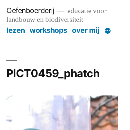
Skip
Oefenboerderij
educatie voor
to
landbouw en biodiversiteit
content
lezen
workshops
over mij
PICT0459_phatch