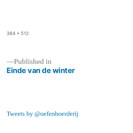
Full
384 × 512
size
Published in
Einde van de winter
Post
navigation
Tweets by @oefenboerderij