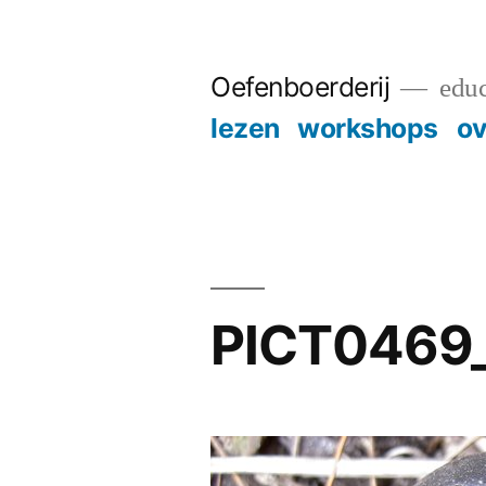
Skip
to
Oefenboerderij
educ
content
lezen
workshops
ov
PICT0469