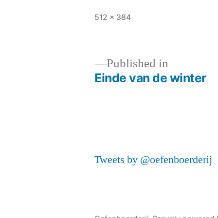
Full
512 × 384
size
Published in
Einde van de winter
Post
navigation
Tweets by @oefenboerderij