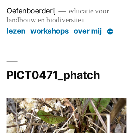
Skip
Oefenboerderij
educatie voor
to
landbouw en biodiversiteit
content
lezen
workshops
over mij
PICT0471_phatch