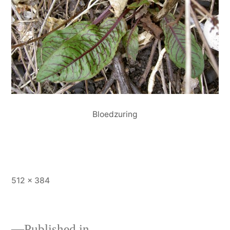
Bloedzuring
Full
512 × 384
size
Published in