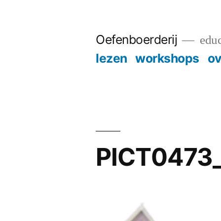
Skip
to
Oefenboerderij
educ
content
lezen
workshops
ov
PICT0473