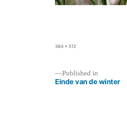
Full
384 × 512
size
Published in
Einde van de winter
Post
navigation