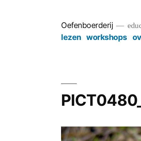
Skip
to
Oefenboerderij
educ
content
lezen
workshops
ov
PICT0480