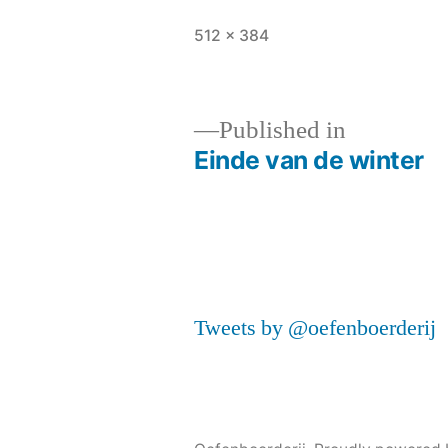
Full
512 × 384
size
Published in
Einde van de winter
Post
navigation
Tweets by @oefenboerderij