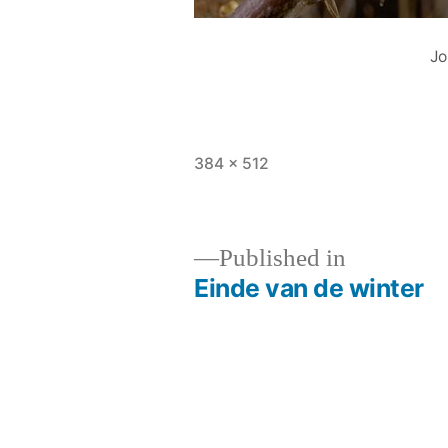
Jo
Full
384 × 512
size
Published in
Einde van de winter
Post
navigation