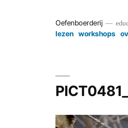
Skip
to
Oefenboerderij
educ
content
lezen
workshops
ov
PICT0481_