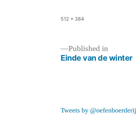
Full
512 × 384
size
Published in
Einde van de winter
Post
navigation
Tweets by @oefenboerderij