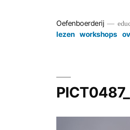
Skip
to
Oefenboerderij
educ
content
lezen
workshops
ov
PICT0487_