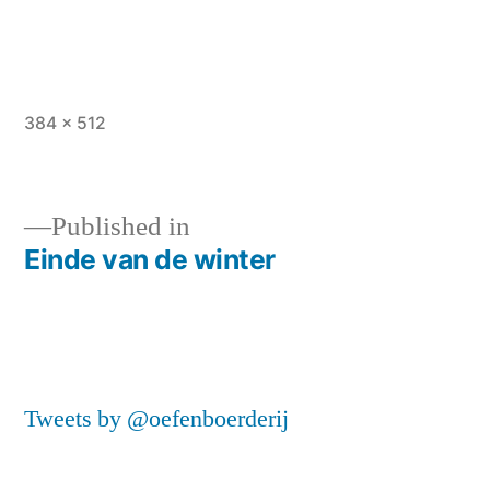
Full
384 × 512
size
Published in
Einde van de winter
Post
navigation
Tweets by @oefenboerderij