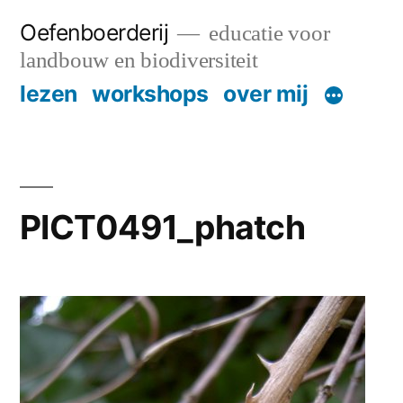
Skip
Oefenboerderij
educatie voor
to
landbouw en biodiversiteit
content
lezen
workshops
over mij
PICT0491_phatch