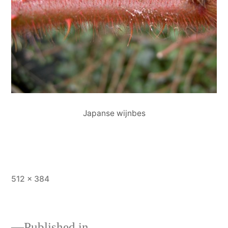
Japanse wijnbes
Full
512 × 384
size
Published in