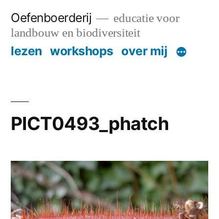
Skip
Oefenboerderij
educatie voor
to
landbouw en biodiversiteit
content
lezen
workshops
over mij
PICT0493_phatch