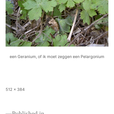
een Geranium, of ik moet zeggen een Pelargonium
Full
512 × 384
size
Published in