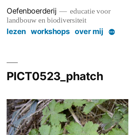
Skip
Oefenboerderij
educatie voor
to
landbouw en biodiversiteit
content
lezen
workshops
over mij
PICT0523_phatch