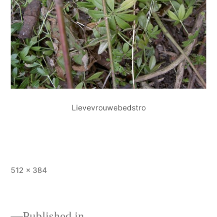
Lievevrouwebedstro
Full
512 × 384
size
Published in