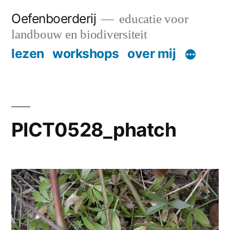
Skip
Oefenboerderij
educatie voor
to
landbouw en biodiversiteit
content
lezen
workshops
over mij
PICT0528_phatch