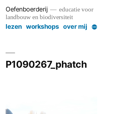
Skip
Oefenboerderij
educatie voor
to
landbouw en biodiversiteit
content
lezen
workshops
over mij
P1090267_phatch