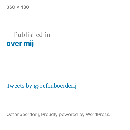
Full
360 × 480
size
Published in
over mij
Post
navigation
Tweets by @oefenboerderij
Oefenboerderij
,
Proudly powered by WordPress.