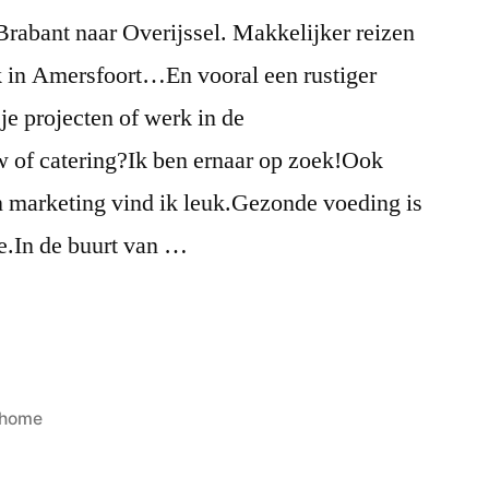
Brabant naar Overijssel. Makkelijker reizen
rk in Amersfoort…En vooral een rustiger
e projecten of werk in de
 of catering?Ik ben ernaar op zoek!Ook
 marketing vind ik leuk.Gezonde voeding is
e.In de buurt van …
Posted
home
in