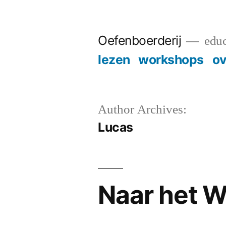
Skip
to
Oefenboerderij
educ
content
lezen
workshops
ov
Author Archives:
Lucas
Naar het W