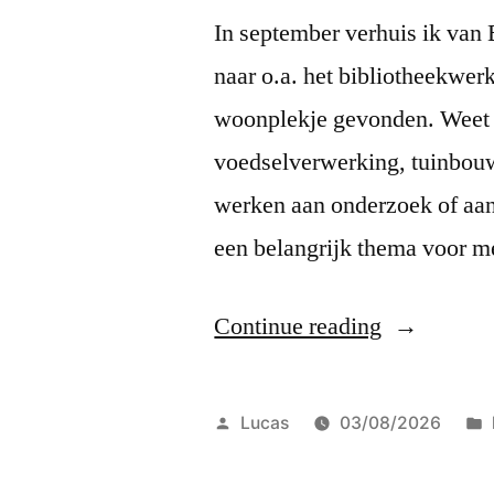
In september verhuis ik van 
naar o.a. het bibliotheekwe
woonplekje gevonden. Weet j
voedselverwerking, tuinbouw
werken aan onderzoek of aan
een belangrijk thema voor m
“Naar
Continue reading
het
Wijze
Posted
Lucas
03/08/2026
Oosten”
by