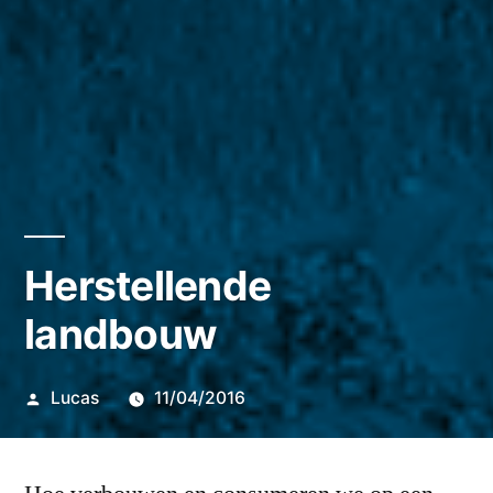
Herstellende
landbouw
Posted
Lucas
11/04/2016
by