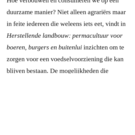
Hoe verbouwen en consumeren we op een
duurzame manier? Niet alleen agrariërs maar
in feite iedereen die weleens iets eet, vindt in
Herstellende landbouw: permacultuur voor
boeren, burgers en buitenlui
inzichten om te
zorgen voor een voedselvoorziening die kan
blijven bestaan. De mogelijkheden die
Shepard met dit boek creëert zijn zeer divers,
voedzaam, robuust, goed voor het leven op
aarde en ook nog eens zeer werkbaar .
Herstellende landbouw: