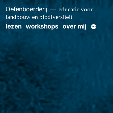
Skip
Oefenboerderij
educatie voor
to
landbouw en biodiversiteit
content
lezen
workshops
over mij