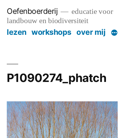
Skip
Oefenboerderij
educatie voor
to
landbouw en biodiversiteit
content
lezen
workshops
over mij
P1090274_phatch