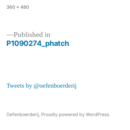
Full
360 × 480
size
Published in
P1090274_phatch
Post
navigation
Tweets by @oefenboerderij
Oefenboerderij
,
Proudly powered by WordPress.