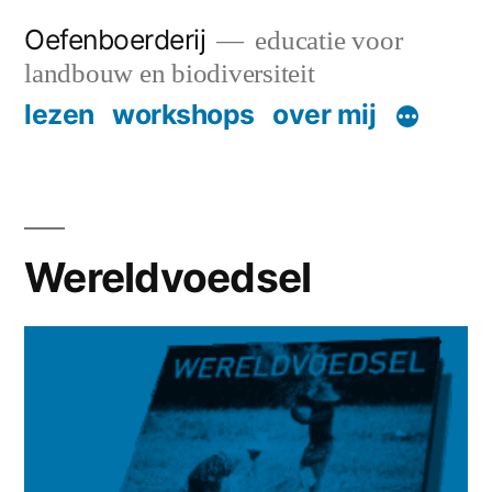
Skip
Oefenboerderij
educatie voor
to
landbouw en biodiversiteit
content
lezen
workshops
over mij
Wereldvoedsel