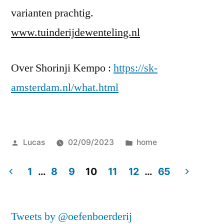
varianten prachtig.
www.tuinderijdewenteling.nl
Over Shorinji Kempo :
https://sk-
amsterdam.nl/what.html
Posted
Posted
Lucas
02/09/2023
home
by
in
1
…
8
9
10
11
12
…
65
Posts
navigation
Tweets by @oefenboerderij