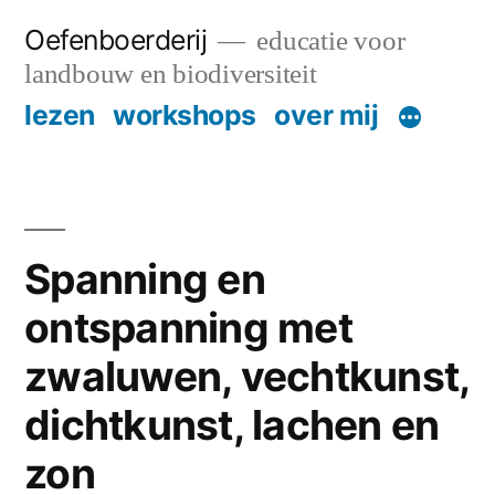
Skip
Oefenboerderij
educatie voor
to
landbouw en biodiversiteit
content
lezen
workshops
over mij
Spanning en
ontspanning met
zwaluwen, vechtkunst,
dichtkunst, lachen en
zon