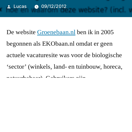
Posted
Lucas
09/12/2012
by
De website
Groenebaan.nl
ben ik in 2005
begonnen als EKObaan.nl omdat er geen
actuele vacaturesite was voor de biologische
‘sector’ (winkels, land- en tuinbouw, horeca,
natuurbeheer). Gebruikers zijn
werkzoekenden en werkgevers. Er zijn al heel
wat vacatures vervuld via deze site en
mensen leren er elkaar ook kennen om samen
een bedrijfje op te starten. In 2012 is de focus