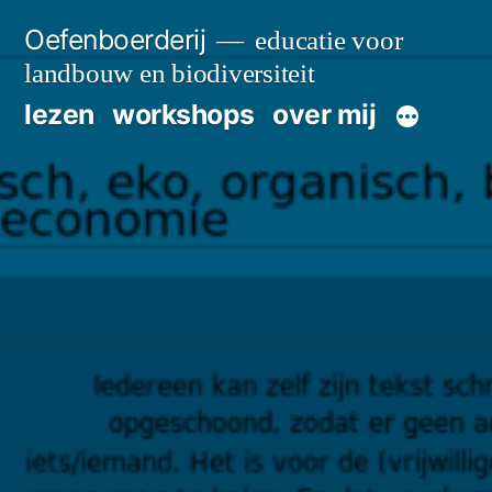
Skip
Oefenboerderij
educatie voor
to
landbouw en biodiversiteit
content
lezen
workshops
over mij