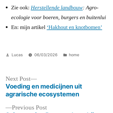
Zie ook:
Herstellende landbouw
: Agro-
ecologie voor boeren, burgers en buitenlui
En: mijn artikel
‘Hakhout en knotbomen’
Posted
Posted
Lucas
06/03/2026
home
by
in
Next
Next Post
post:
Voeding en medicijnen uit
Post
agrarische ecosystemen
navigation
Previous
Previous Post