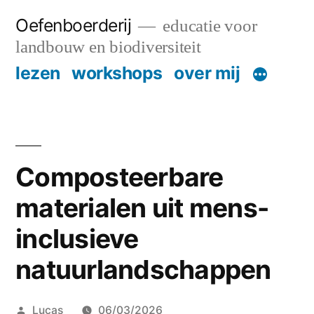
Skip
Oefenboerderij
educatie voor
to
landbouw en biodiversiteit
content
lezen
workshops
over mij
Composteerbare
materialen uit mens-
inclusieve
natuurlandschappen
Posted
Lucas
06/03/2026