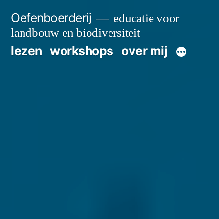
Skip
Oefenboerderij
educatie voor
to
landbouw en biodiversiteit
content
lezen
workshops
over mij