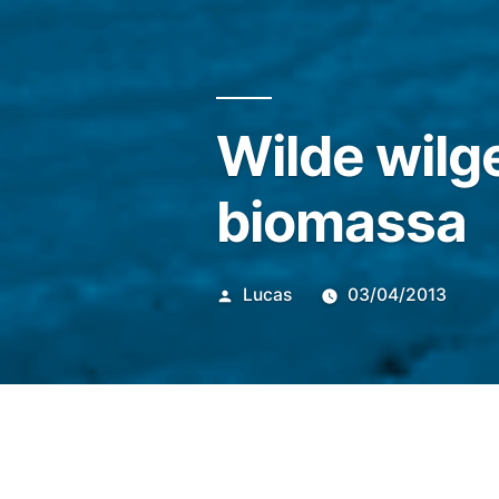
Wilde wilg
biomassa
Posted
Lucas
03/04/2013
by