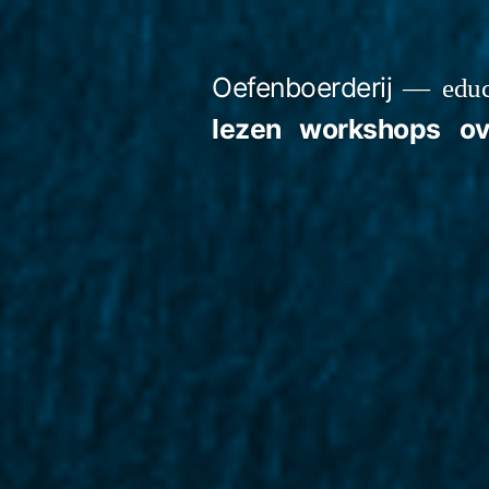
Skip
to
Oefenboerderij
educ
content
lezen
workshops
ov