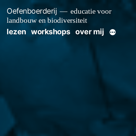
Skip
Oefenboerderij
educatie voor
to
landbouw en biodiversiteit
content
lezen
workshops
over mij