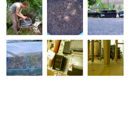
In de tuinbouw had ik natuurlijk al talloze
persblokjes met jonge plantjes uitgeplant. Nu
mocht ik de spiksplinternieuwe persen van
@MarankeSpoor
gebruiken om zulke blokjes